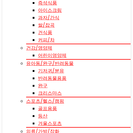
즉석식품
아이스크림
과자/간식
쌀/잡곡
건식품
커피/차
건강/영양제
어린이영양제
유아동/완구/반려동물
기저귀/분유
반려동물용품
완구
크리스마스
스포츠/헬스/캠핑
골프용품
등산
겨울스포츠
의류/가방/잡화