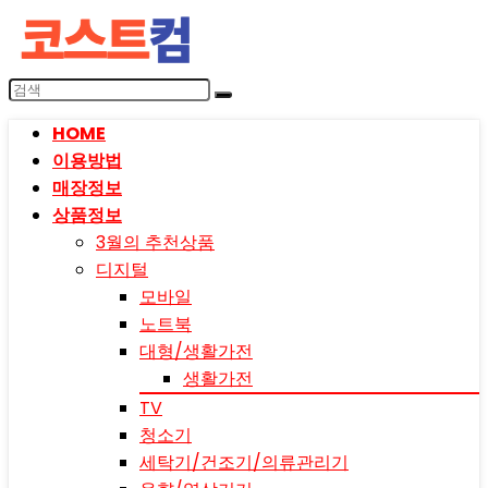
HOME
이용방법
매장정보
상품정보
3월의 추천상품
디지털
모바일
노트북
대형/생활가전
생활가전
TV
청소기
세탁기/건조기/의류관리기