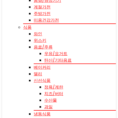
음향/영상기기
계절가전
주방가전
미용건강가전
식품
와인
위스키
음료/주류
우유/요거트
탄산/기타음료
베이커리
델리
신선식품
정육/계란
치즈/버터
수산물
과일
냉동식품