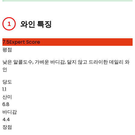
와인 특징
7.5
Expert Score
평점
낮은 알콜도수, 가벼운 바디감, 달지 않고 드라이한 데일리 와
인
당도
1.1
산미
6.8
바디감
4.4
장점