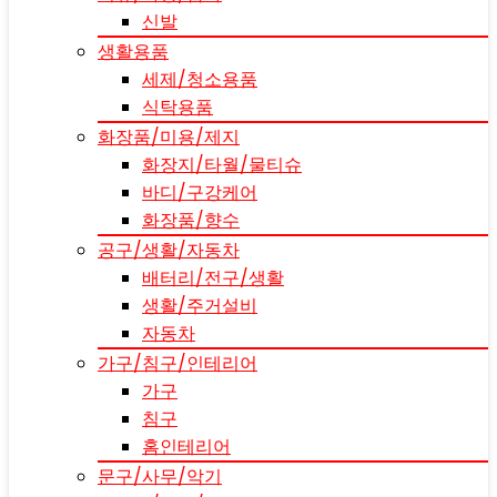
신발
생활용품
세제/청소용품
식탁용품
화장품/미용/제지
화장지/타월/물티슈
바디/구강케어
화장품/향수
공구/생활/자동차
배터리/전구/생활
생활/주거설비
자동차
가구/침구/인테리어
가구
침구
홈인테리어
문구/사무/악기