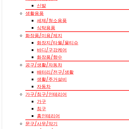
신발
생활용품
세제/청소용품
식탁용품
화장품/미용/제지
화장지/타월/물티슈
바디/구강케어
화장품/향수
공구/생활/자동차
배터리/전구/생활
생활/주거설비
자동차
가구/침구/인테리어
가구
침구
홈인테리어
문구/사무/악기