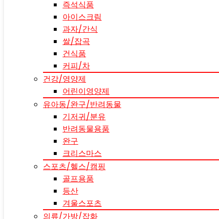
즉석식품
아이스크림
과자/간식
쌀/잡곡
건식품
커피/차
건강/영양제
어린이영양제
유아동/완구/반려동물
기저귀/분유
반려동물용품
완구
크리스마스
스포츠/헬스/캠핑
골프용품
등산
겨울스포츠
의류/가방/잡화