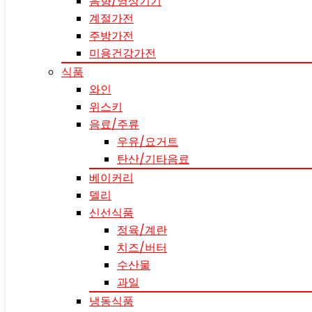
음향/영상기기
계절가전
주방가전
미용건강가전
식품
와인
위스키
음료/주류
우유/요거트
탄산/기타음료
베이커리
델리
신선식품
정육/계란
치즈/버터
수산물
과일
냉동식품