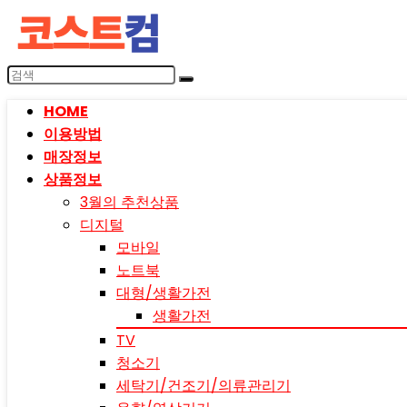
HOME
이용방법
매장정보
상품정보
3월의 추천상품
디지털
모바일
노트북
대형/생활가전
생활가전
TV
청소기
세탁기/건조기/의류관리기