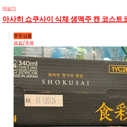
더보기
아사히 쇼쿠사이 식채 생맥주 캔 코스트
추천상품
음료/주류