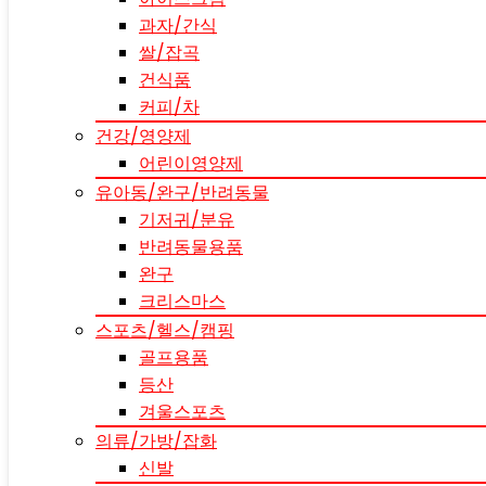
과자/간식
쌀/잡곡
건식품
커피/차
건강/영양제
어린이영양제
유아동/완구/반려동물
기저귀/분유
반려동물용품
완구
크리스마스
스포츠/헬스/캠핑
골프용품
등산
겨울스포츠
의류/가방/잡화
신발