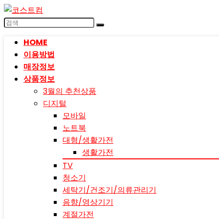
HOME
이용방법
매장정보
상품정보
3월의 추천상품
디지털
모바일
노트북
대형/생활가전
생활가전
TV
청소기
세탁기/건조기/의류관리기
음향/영상기기
계절가전