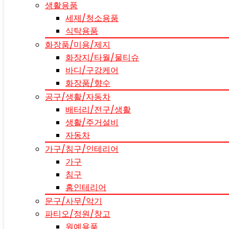
생활용품
세제/청소용품
식탁용품
화장품/미용/제지
화장지/타월/물티슈
바디/구강케어
화장품/향수
공구/생활/자동차
배터리/전구/생활
생활/주거설비
자동차
가구/침구/인테리어
가구
침구
홈인테리어
문구/사무/악기
파티오/정원/창고
원예용품