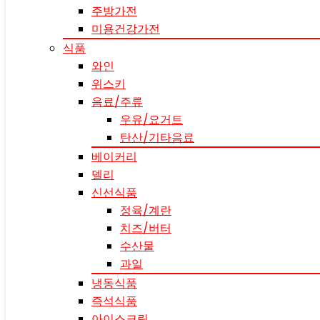
주방가전
미용건강가전
식품
와인
위스키
음료/주류
우유/요거트
탄산/기타음료
베이커리
델리
신선식품
정육/계란
치즈/버터
수산물
과일
냉동식품
즉석식품
아이스크림