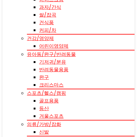
과자/간식
쌀/잡곡
건식품
커피/차
건강/영양제
어린이영양제
유아동/완구/반려동물
기저귀/분유
반려동물용품
완구
크리스마스
스포츠/헬스/캠핑
골프용품
등산
겨울스포츠
의류/가방/잡화
신발