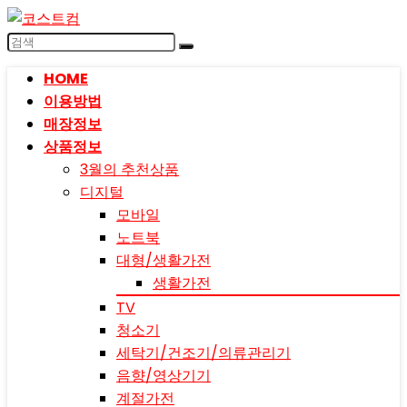
HOME
이용방법
매장정보
상품정보
3월의 추천상품
디지털
모바일
노트북
대형/생활가전
생활가전
TV
청소기
세탁기/건조기/의류관리기
음향/영상기기
계절가전