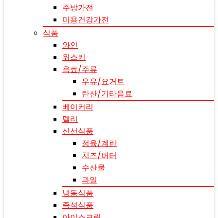
주방가전
미용건강가전
식품
와인
위스키
음료/주류
우유/요거트
탄산/기타음료
베이커리
델리
신선식품
정육/계란
치즈/버터
수산물
과일
냉동식품
즉석식품
아이스크림