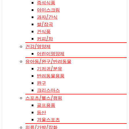
즉석식품
아이스크림
과자/간식
쌀/잡곡
건식품
커피/차
건강/영양제
어린이영양제
유아동/완구/반려동물
기저귀/분유
반려동물용품
완구
크리스마스
스포츠/헬스/캠핑
골프용품
등산
겨울스포츠
의류/가방/잡화