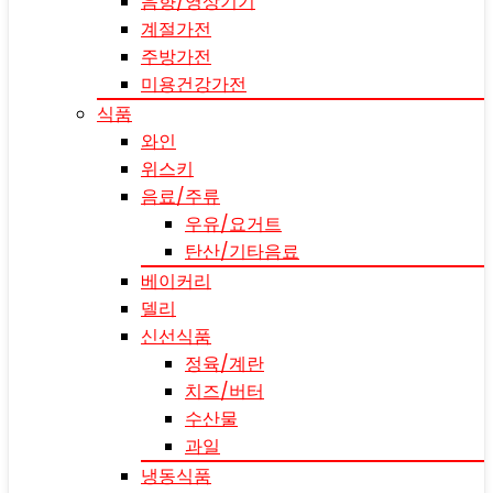
음향/영상기기
계절가전
주방가전
미용건강가전
식품
와인
위스키
음료/주류
우유/요거트
탄산/기타음료
베이커리
델리
신선식품
정육/계란
치즈/버터
수산물
과일
냉동식품