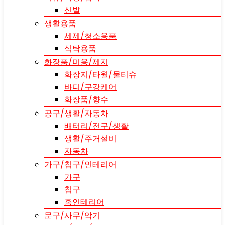
신발
생활용품
세제/청소용품
식탁용품
화장품/미용/제지
화장지/타월/물티슈
바디/구강케어
화장품/향수
공구/생활/자동차
배터리/전구/생활
생활/주거설비
자동차
가구/침구/인테리어
가구
침구
홈인테리어
문구/사무/악기