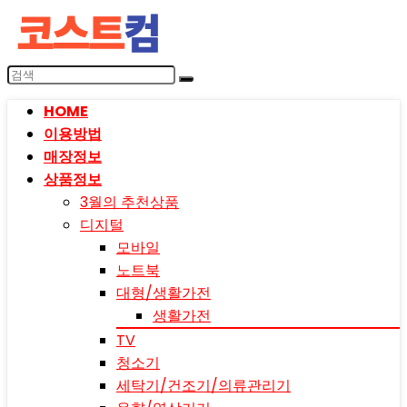
HOME
이용방법
매장정보
상품정보
3월의 추천상품
디지털
모바일
노트북
대형/생활가전
생활가전
TV
청소기
세탁기/건조기/의류관리기