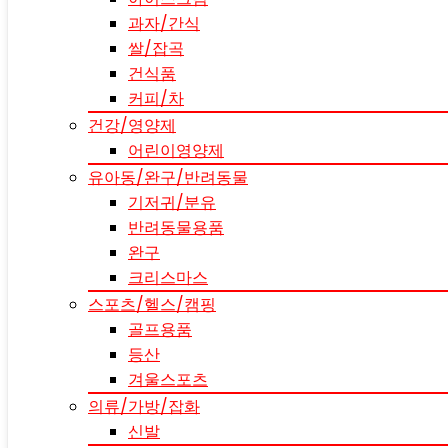
과자/간식
쌀/잡곡
건식품
커피/차
건강/영양제
어린이영양제
유아동/완구/반려동물
기저귀/분유
반려동물용품
완구
크리스마스
스포츠/헬스/캠핑
골프용품
등산
겨울스포츠
의류/가방/잡화
신발