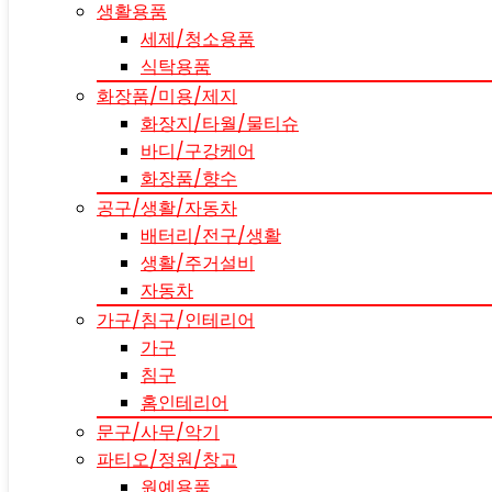
생활용품
세제/청소용품
식탁용품
화장품/미용/제지
화장지/타월/물티슈
바디/구강케어
화장품/향수
공구/생활/자동차
배터리/전구/생활
생활/주거설비
자동차
가구/침구/인테리어
가구
침구
홈인테리어
문구/사무/악기
파티오/정원/창고
원예용품