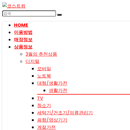
HOME
이용방법
매장정보
상품정보
3월의 추천상품
디지털
모바일
노트북
대형/생활가전
생활가전
TV
청소기
세탁기/건조기/의류관리기
음향/영상기기
계절가전