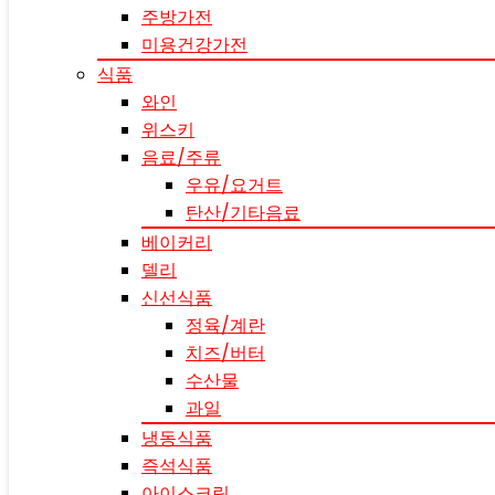
주방가전
미용건강가전
식품
와인
위스키
음료/주류
우유/요거트
탄산/기타음료
베이커리
델리
신선식품
정육/계란
치즈/버터
수산물
과일
냉동식품
즉석식품
아이스크림