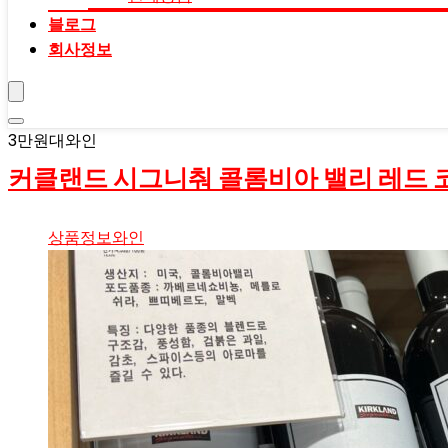
블로그
회사정보
3만원대와인
커클랜드 시그니춰 콜롬비아 밸리 레드 
상품정보
와인