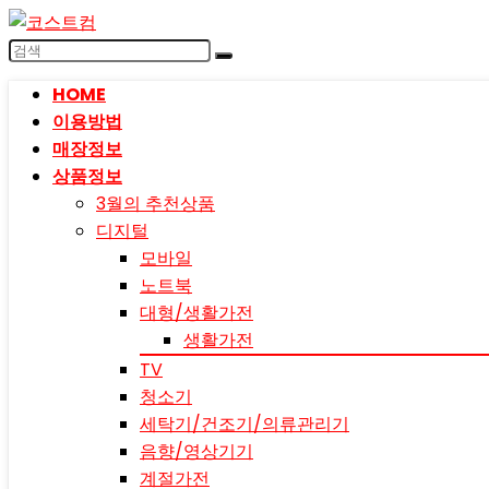
HOME
이용방법
매장정보
상품정보
3월의 추천상품
디지털
모바일
노트북
대형/생활가전
생활가전
TV
청소기
세탁기/건조기/의류관리기
음향/영상기기
계절가전