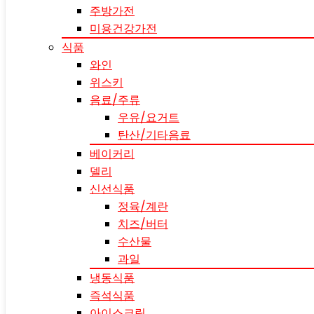
주방가전
미용건강가전
식품
와인
위스키
음료/주류
우유/요거트
탄산/기타음료
베이커리
델리
신선식품
정육/계란
치즈/버터
수산물
과일
냉동식품
즉석식품
아이스크림