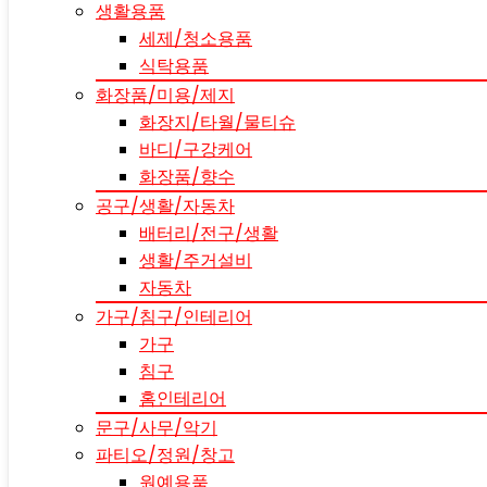
생활용품
세제/청소용품
식탁용품
화장품/미용/제지
화장지/타월/물티슈
바디/구강케어
화장품/향수
공구/생활/자동차
배터리/전구/생활
생활/주거설비
자동차
가구/침구/인테리어
가구
침구
홈인테리어
문구/사무/악기
파티오/정원/창고
원예용품