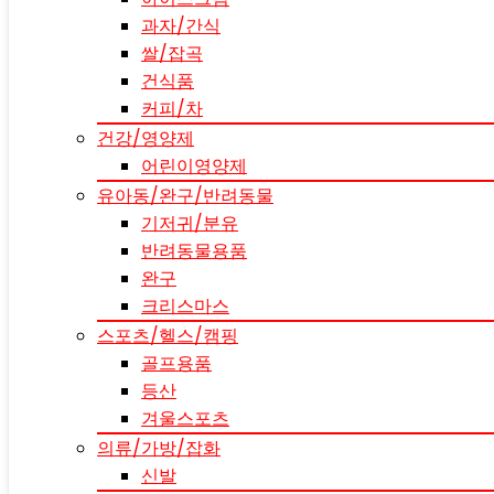
과자/간식
쌀/잡곡
건식품
커피/차
건강/영양제
어린이영양제
유아동/완구/반려동물
기저귀/분유
반려동물용품
완구
크리스마스
스포츠/헬스/캠핑
골프용품
등산
겨울스포츠
의류/가방/잡화
신발