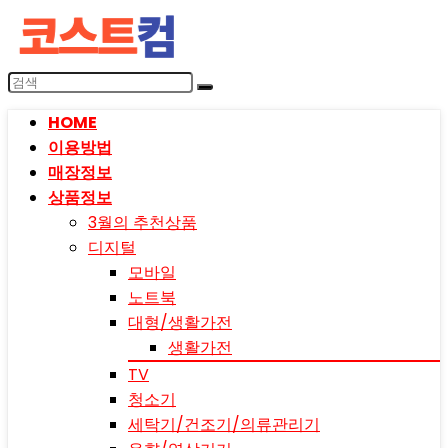
HOME
이용방법
매장정보
상품정보
3월의 추천상품
디지털
모바일
노트북
대형/생활가전
생활가전
TV
청소기
세탁기/건조기/의류관리기