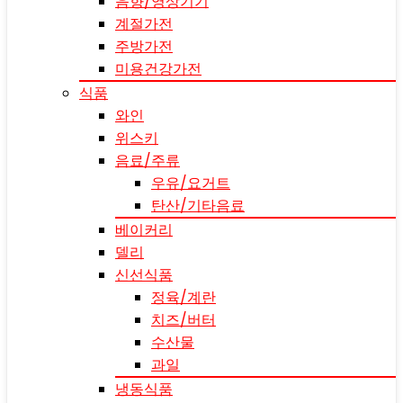
음향/영상기기
계절가전
주방가전
미용건강가전
식품
와인
위스키
음료/주류
우유/요거트
탄산/기타음료
베이커리
델리
신선식품
정육/계란
치즈/버터
수산물
과일
냉동식품