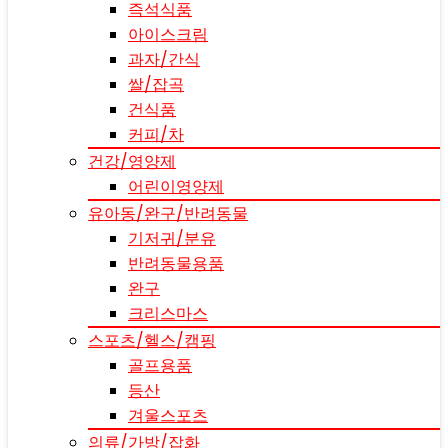
즉석식품
아이스크림
과자/간식
쌀/잡곡
건식품
커피/차
건강/영양제
어린이영양제
유아동/완구/반려동물
기저귀/분유
반려동물용품
완구
크리스마스
스포츠/헬스/캠핑
골프용품
등산
겨울스포츠
의류/가방/잡화