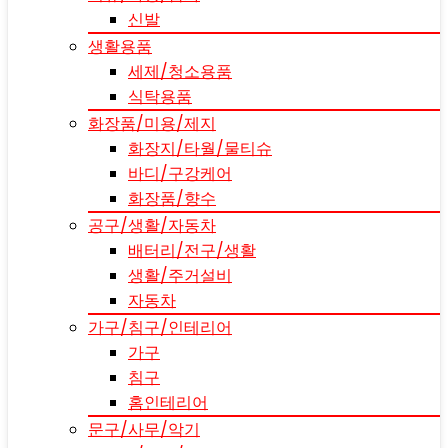
신발
생활용품
세제/청소용품
식탁용품
화장품/미용/제지
화장지/타월/물티슈
바디/구강케어
화장품/향수
공구/생활/자동차
배터리/전구/생활
생활/주거설비
자동차
가구/침구/인테리어
가구
침구
홈인테리어
문구/사무/악기