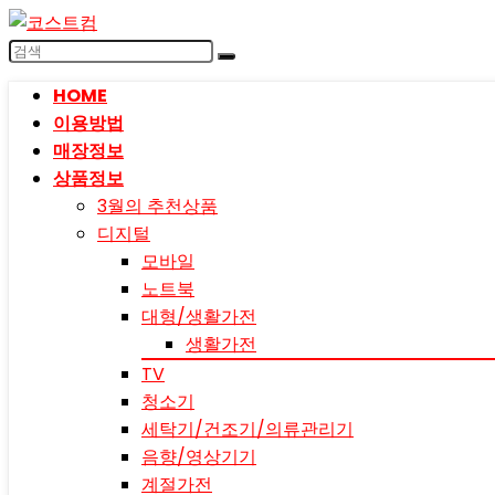
HOME
이용방법
매장정보
상품정보
3월의 추천상품
디지털
모바일
노트북
대형/생활가전
생활가전
TV
청소기
세탁기/건조기/의류관리기
음향/영상기기
계절가전