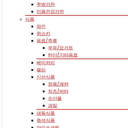
주방가전
미용건강가전
식품
와인
위스키
음료/주류
우유/요거트
탄산/기타음료
베이커리
델리
신선식품
정육/계란
치즈/버터
수산물
과일
냉동식품
즉석식품
아이스크림