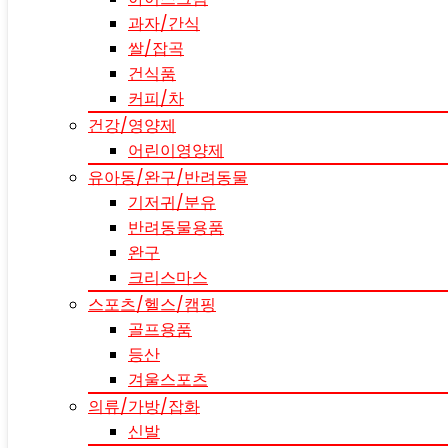
과자/간식
쌀/잡곡
건식품
커피/차
건강/영양제
어린이영양제
유아동/완구/반려동물
기저귀/분유
반려동물용품
완구
크리스마스
스포츠/헬스/캠핑
골프용품
등산
겨울스포츠
의류/가방/잡화
신발