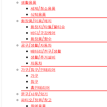
생활용품
세제/청소용품
식탁용품
화장품/미용/제지
화장지/타월/물티슈
바디/구강케어
화장품/향수
공구/생활/자동차
배터리/전구/생활
생활/주거설비
자동차
가구/침구/인테리어
가구
침구
홈인테리어
문구/사무/악기
파티오/정원/창고
원예용품