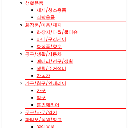
생활용품
세제/청소용품
식탁용품
화장품/미용/제지
화장지/타월/물티슈
바디/구강케어
화장품/향수
공구/생활/자동차
배터리/전구/생활
생활/주거설비
자동차
가구/침구/인테리어
가구
침구
홈인테리어
문구/사무/악기
파티오/정원/창고
원예용품