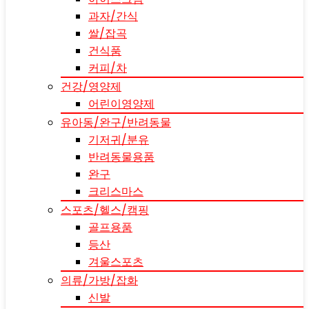
과자/간식
쌀/잡곡
건식품
커피/차
건강/영양제
어린이영양제
유아동/완구/반려동물
기저귀/분유
반려동물용품
완구
크리스마스
스포츠/헬스/캠핑
골프용품
등산
겨울스포츠
의류/가방/잡화
신발