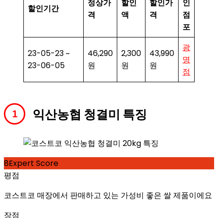
정상가
할인
할인가
인
할인기간
격
액
격
점
포
광
23-05-23 ~
46,290
2,300
43,990
명
23-06-05
원
원
원
점
익산농협 청결미 특징
8
Expert Score
평점
코스트코 매장에서 판매하고 있는 가성비 좋은 쌀 제품이에요
장점