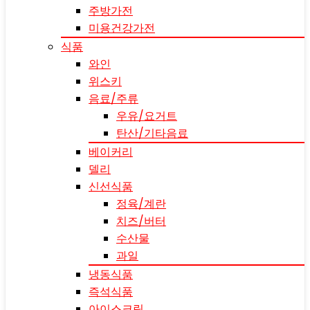
주방가전
미용건강가전
식품
와인
위스키
음료/주류
우유/요거트
탄산/기타음료
베이커리
델리
신선식품
정육/계란
치즈/버터
수산물
과일
냉동식품
즉석식품
아이스크림