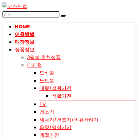
HOME
이용방법
매장정보
상품정보
3월의 추천상품
디지털
모바일
노트북
대형/생활가전
생활가전
TV
청소기
세탁기/건조기/의류관리기
음향/영상기기
계절가전