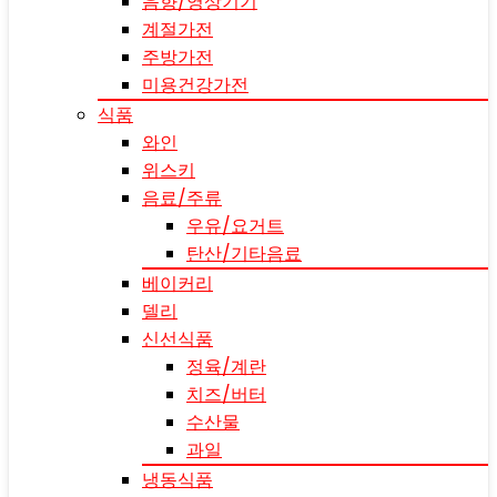
음향/영상기기
계절가전
주방가전
미용건강가전
식품
와인
위스키
음료/주류
우유/요거트
탄산/기타음료
베이커리
델리
신선식품
정육/계란
치즈/버터
수산물
과일
냉동식품