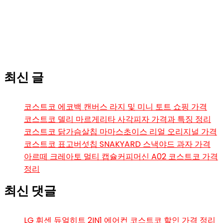
최신 글
코스트코 에코백 캔버스 라지 및 미니 토트 쇼핑 가격
코스트코 델리 마르게리타 사각피자 가격과 특징 정리
코스트코 닭가슴살칩 마마스초이스 리얼 오리지널 가격
코스트코 표고버섯칩 SNAKYARD 스낵야드 과자 가격
아르떼 크레아토 멀티 캡슐커피머신 A02 코스트코 가격
정리
최신 댓글
LG 휘센 듀얼히트 2IN1 에어컨 코스트코 할인 가격 정리