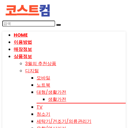
HOME
이용방법
매장정보
상품정보
3월의 추천상품
디지털
모바일
노트북
대형/생활가전
생활가전
TV
청소기
세탁기/건조기/의류관리기