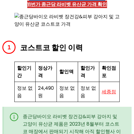
11번가
종근당 라비벳 유산균 가격
확인
코스트코 할인 이력
할인기
정상가
할인가
확인점
할인액
간
격
격
포
정보 없
24,490
정보 없
정보 없
세종점
음
원
음
음
종근당바이오 라비벳 장건강&피부 강아지 및
고양이 유산균 제품은 2023년 8월부터 코스트
코 매장에서 판매되기 시작해 아직 할인행사 이