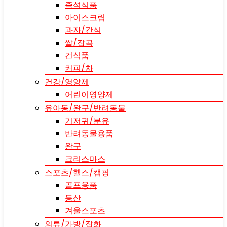
즉석식품
아이스크림
과자/간식
쌀/잡곡
건식품
커피/차
건강/영양제
어린이영양제
유아동/완구/반려동물
기저귀/분유
반려동물용품
완구
크리스마스
스포츠/헬스/캠핑
골프용품
등산
겨울스포츠
의류/가방/잡화