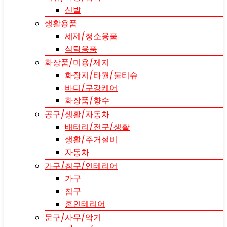
신발
생활용품
세제/청소용품
식탁용품
화장품/미용/제지
화장지/타월/물티슈
바디/구강케어
화장품/향수
공구/생활/자동차
배터리/전구/생활
생활/주거설비
자동차
가구/침구/인테리어
가구
침구
홈인테리어
문구/사무/악기