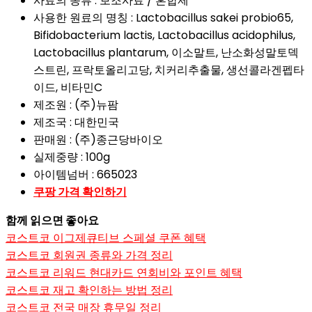
사료의 종류 : 보조사료 / 혼합제
사용한 원료의 명칭 : Lactobacillus sakei probio65,
Bifidobacterium lactis, Lactobacillus acidophilus,
Lactobacillus plantarum, 이소말트, 난소화성말토덱
스트린, 프락토올리고당, 치커리추출물, 생선콜라겐펩타
이드, 비타민C
제조원 : (주)뉴팜
제조국 : 대한민국
판매원 : (주)종근당바이오
실제중량 : 100g
아이템넘버 : 665023
쿠팡 가격
확인하기
함께 읽으면 좋아요
코스트코 이그제큐티브 스페셜 쿠폰 혜택
코스트코 회원권 종류와 가격 정리
코스트코 리워드 현대카드 연회비와 포인트 혜택
코스트코 재고 확인하는 방법 정리
코스트코 전국 매장 휴무일 정리