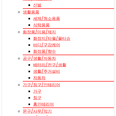
신발
생활용품
세제/청소용품
식탁용품
화장품/미용/제지
화장지/타월/물티슈
바디/구강케어
화장품/향수
공구/생활/자동차
배터리/전구/생활
생활/주거설비
자동차
가구/침구/인테리어
가구
침구
홈인테리어
문구/사무/악기