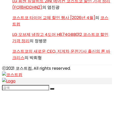
LG 휘센 듀얼히트 2IN1 에어컨 코스트코 할인 가격 정리
(FQ18HDDHN2)
의
염진광
코스트코 타이어 교체 할인 행사 [2026년 4월]
의
코스
트컴
LG 오브제 냉장고 4도어 H874GBB012 코스트코 할인
가격 정리
의
정병문
코스트코의 새로운 CEO, 지게차 운전기사 출신의 론 바
크리스
의
박희형
ⓒ2021 코스트컴, All rights reserved.