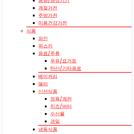
음향/영상기기
계절가전
주방가전
미용건강가전
식품
와인
위스키
음료/주류
우유/요거트
탄산/기타음료
베이커리
델리
신선식품
정육/계란
치즈/버터
수산물
과일
냉동식품