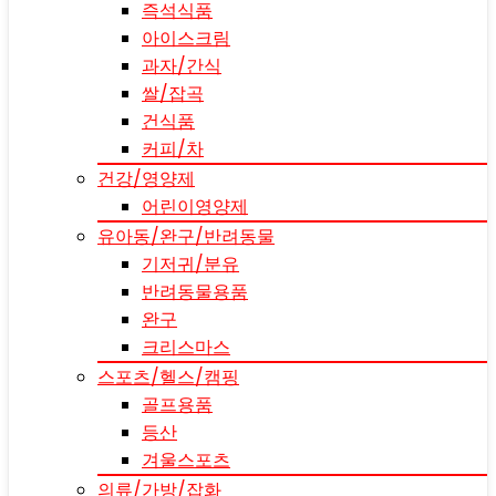
즉석식품
아이스크림
과자/간식
쌀/잡곡
건식품
커피/차
건강/영양제
어린이영양제
유아동/완구/반려동물
기저귀/분유
반려동물용품
완구
크리스마스
스포츠/헬스/캠핑
골프용품
등산
겨울스포츠
의류/가방/잡화