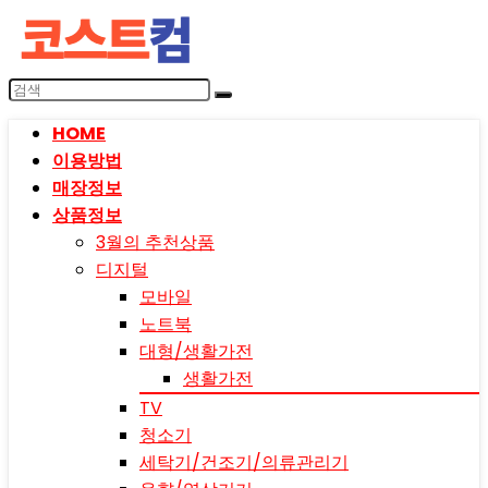
HOME
이용방법
매장정보
상품정보
3월의 추천상품
디지털
모바일
노트북
대형/생활가전
생활가전
TV
청소기
세탁기/건조기/의류관리기