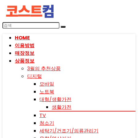
HOME
이용방법
매장정보
상품정보
3월의 추천상품
디지털
모바일
노트북
대형/생활가전
생활가전
TV
청소기
세탁기/건조기/의류관리기