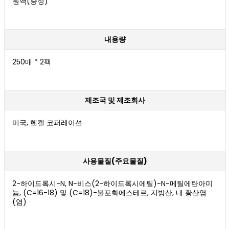
원액(중성)
내용량
250매 * 2팩
제조국 및 제조회사
미국, 헨켈 코퍼레이션
사용물질(주요물질)
2-하이드록시-N, N-비스(2-하이드록시에틸)-N-메틸에탄아미
늄, (C=16-18) 및 (C=18)-불포화에스테르, 지방산, 내 황산염
(염)