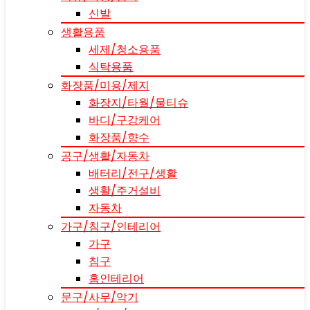
신발
생활용품
세제/청소용품
식탁용품
화장품/미용/제지
화장지/타월/물티슈
바디/구강케어
화장품/향수
공구/생활/자동차
배터리/전구/생활
생활/주거설비
자동차
가구/침구/인테리어
가구
침구
홈인테리어
문구/사무/악기