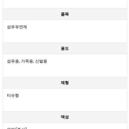
품목
섬유유연제
용도
섬유용, 가죽용, 신발용
제형
티슈형
액성