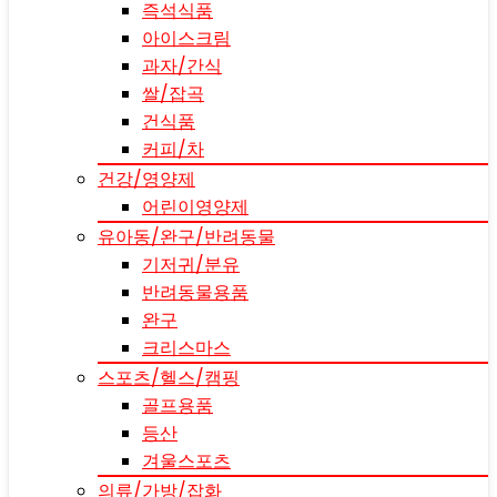
즉석식품
아이스크림
과자/간식
쌀/잡곡
건식품
커피/차
건강/영양제
어린이영양제
유아동/완구/반려동물
기저귀/분유
반려동물용품
완구
크리스마스
스포츠/헬스/캠핑
골프용품
등산
겨울스포츠
의류/가방/잡화