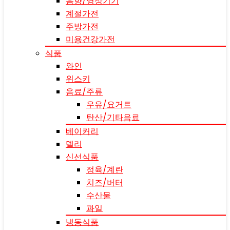
음향/영상기기
계절가전
주방가전
미용건강가전
식품
와인
위스키
음료/주류
우유/요거트
탄산/기타음료
베이커리
델리
신선식품
정육/계란
치즈/버터
수산물
과일
냉동식품