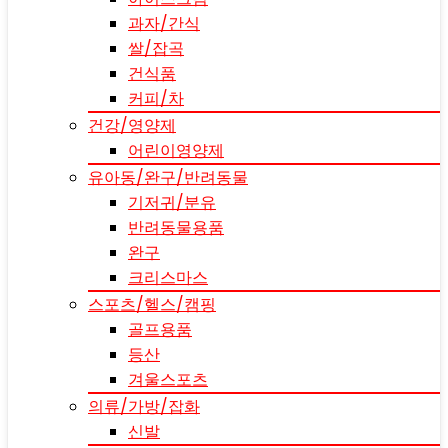
과자/간식
쌀/잡곡
건식품
커피/차
건강/영양제
어린이영양제
유아동/완구/반려동물
기저귀/분유
반려동물용품
완구
크리스마스
스포츠/헬스/캠핑
골프용품
등산
겨울스포츠
의류/가방/잡화
신발