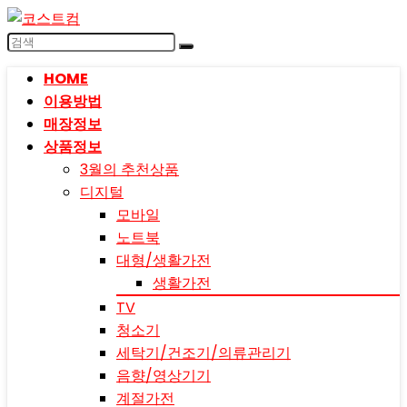
HOME
이용방법
매장정보
상품정보
3월의 추천상품
디지털
모바일
노트북
대형/생활가전
생활가전
TV
청소기
세탁기/건조기/의류관리기
음향/영상기기
계절가전