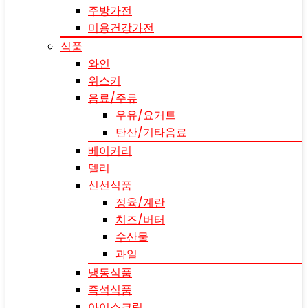
주방가전
미용건강가전
식품
와인
위스키
음료/주류
우유/요거트
탄산/기타음료
베이커리
델리
신선식품
정육/계란
치즈/버터
수산물
과일
냉동식품
즉석식품
아이스크림