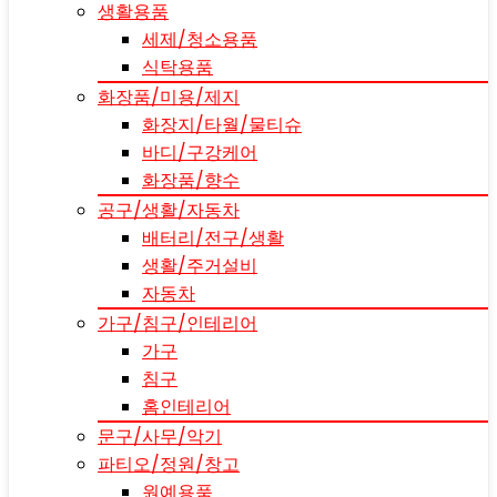
생활용품
세제/청소용품
식탁용품
화장품/미용/제지
화장지/타월/물티슈
바디/구강케어
화장품/향수
공구/생활/자동차
배터리/전구/생활
생활/주거설비
자동차
가구/침구/인테리어
가구
침구
홈인테리어
문구/사무/악기
파티오/정원/창고
원예용품