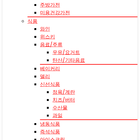
주방가전
미용건강가전
식품
와인
위스키
음료/주류
우유/요거트
탄산/기타음료
베이커리
델리
신선식품
정육/계란
치즈/버터
수산물
과일
냉동식품
즉석식품
아이스크림