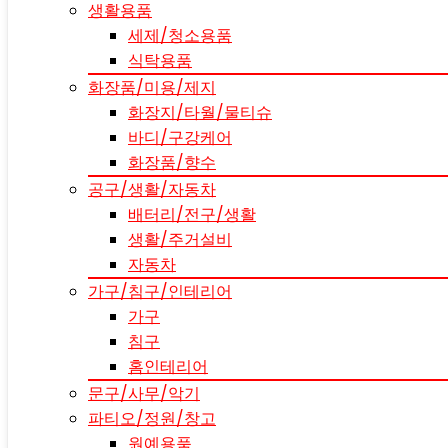
생활용품
세제/청소용품
식탁용품
화장품/미용/제지
화장지/타월/물티슈
바디/구강케어
화장품/향수
공구/생활/자동차
배터리/전구/생활
생활/주거설비
자동차
가구/침구/인테리어
가구
침구
홈인테리어
문구/사무/악기
파티오/정원/창고
원예용품