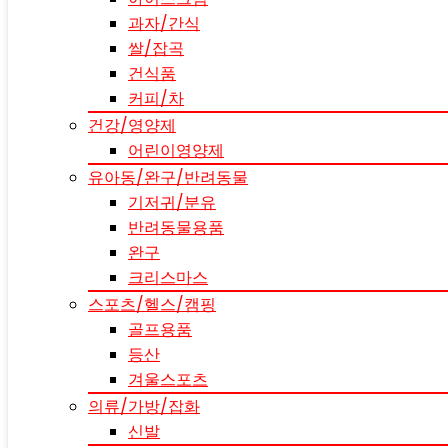
과자/간식
쌀/잡곡
건식품
커피/차
건강/영양제
어린이영양제
유아동/완구/반려동물
기저귀/분유
반려동물용품
완구
크리스마스
스포츠/헬스/캠핑
골프용품
등산
겨울스포츠
의류/가방/잡화
신발