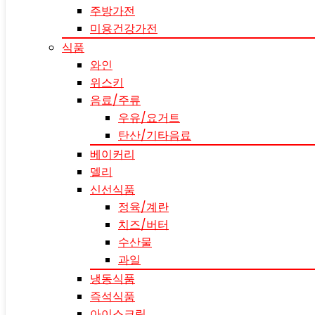
주방가전
미용건강가전
식품
와인
위스키
음료/주류
우유/요거트
탄산/기타음료
베이커리
델리
신선식품
정육/계란
치즈/버터
수산물
과일
냉동식품
즉석식품
아이스크림