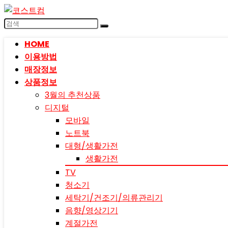
HOME
이용방법
매장정보
상품정보
3월의 추천상품
디지털
모바일
노트북
대형/생활가전
생활가전
TV
청소기
세탁기/건조기/의류관리기
음향/영상기기
계절가전