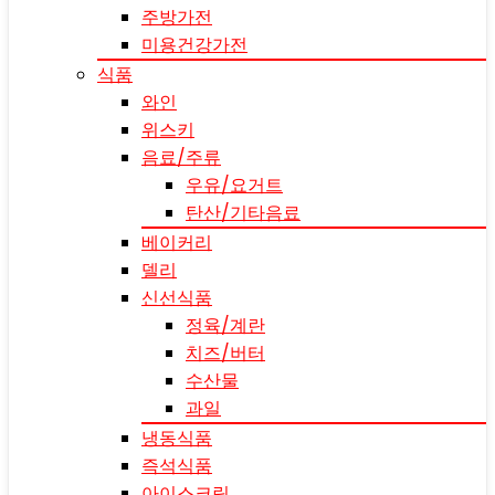
주방가전
미용건강가전
식품
와인
위스키
음료/주류
우유/요거트
탄산/기타음료
베이커리
델리
신선식품
정육/계란
치즈/버터
수산물
과일
냉동식품
즉석식품
아이스크림