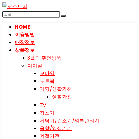
HOME
이용방법
매장정보
상품정보
3월의 추천상품
디지털
모바일
노트북
대형/생활가전
생활가전
TV
청소기
세탁기/건조기/의류관리기
음향/영상기기
계절가전