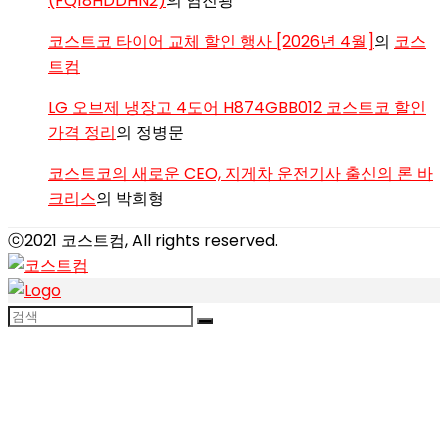
(FQ18HDDHN2)
의
염진광
코스트코 타이어 교체 할인 행사 [2026년 4월]
의
코스
트컴
LG 오브제 냉장고 4도어 H874GBB012 코스트코 할인
가격 정리
의
정병문
코스트코의 새로운 CEO, 지게차 운전기사 출신의 론 바
크리스
의
박희형
ⓒ2021 코스트컴, All rights reserved.