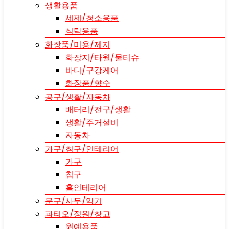
생활용품
세제/청소용품
식탁용품
화장품/미용/제지
화장지/타월/물티슈
바디/구강케어
화장품/향수
공구/생활/자동차
배터리/전구/생활
생활/주거설비
자동차
가구/침구/인테리어
가구
침구
홈인테리어
문구/사무/악기
파티오/정원/창고
원예용품