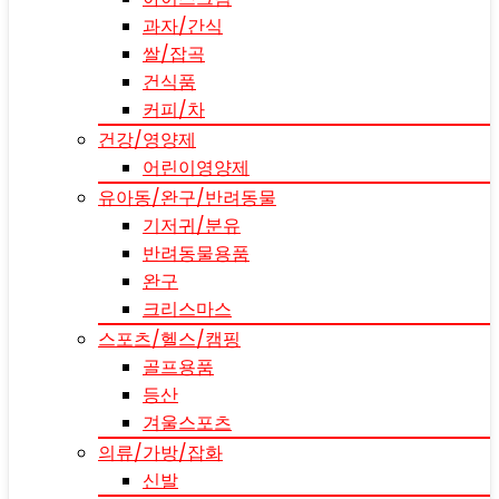
과자/간식
쌀/잡곡
건식품
커피/차
건강/영양제
어린이영양제
유아동/완구/반려동물
기저귀/분유
반려동물용품
완구
크리스마스
스포츠/헬스/캠핑
골프용품
등산
겨울스포츠
의류/가방/잡화
신발