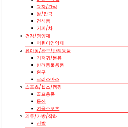
과자/간식
쌀/잡곡
건식품
커피/차
건강/영양제
어린이영양제
유아동/완구/반려동물
기저귀/분유
반려동물용품
완구
크리스마스
스포츠/헬스/캠핑
골프용품
등산
겨울스포츠
의류/가방/잡화
신발