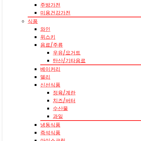
주방가전
미용건강가전
식품
와인
위스키
음료/주류
우유/요거트
탄산/기타음료
베이커리
델리
신선식품
정육/계란
치즈/버터
수산물
과일
냉동식품
즉석식품
아이스크림