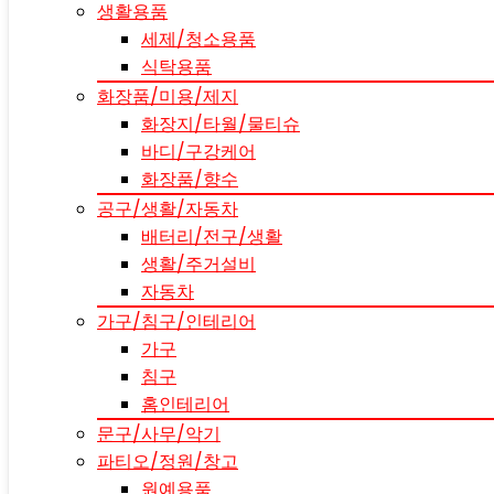
생활용품
세제/청소용품
식탁용품
화장품/미용/제지
화장지/타월/물티슈
바디/구강케어
화장품/향수
공구/생활/자동차
배터리/전구/생활
생활/주거설비
자동차
가구/침구/인테리어
가구
침구
홈인테리어
문구/사무/악기
파티오/정원/창고
원예용품