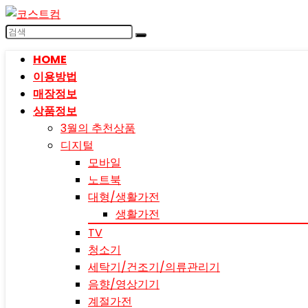
HOME
이용방법
매장정보
상품정보
3월의 추천상품
디지털
모바일
노트북
대형/생활가전
생활가전
TV
청소기
세탁기/건조기/의류관리기
음향/영상기기
계절가전