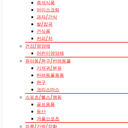
즉석식품
아이스크림
과자/간식
쌀/잡곡
건식품
커피/차
건강/영양제
어린이영양제
유아동/완구/반려동물
기저귀/분유
반려동물용품
완구
크리스마스
스포츠/헬스/캠핑
골프용품
등산
겨울스포츠
의류/가방/잡화