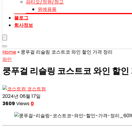
파티오/정원/창고
원예용품
블로그
회사정보
Home
»
쿵푸걸 리슬링 코스트코 와인 할인 가격 정리
와인
쿵푸걸 리슬링 코스트코 와인 할인
코스트컴
2024년 06월 17일
3609
Views
0