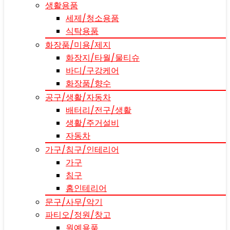
생활용품
세제/청소용품
식탁용품
화장품/미용/제지
화장지/타월/물티슈
바디/구강케어
화장품/향수
공구/생활/자동차
배터리/전구/생활
생활/주거설비
자동차
가구/침구/인테리어
가구
침구
홈인테리어
문구/사무/악기
파티오/정원/창고
원예용품