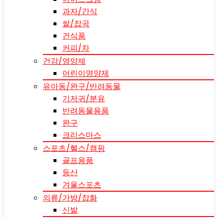
과자/간식
쌀/잡곡
건식품
커피/차
건강/영양제
어린이영양제
유아동/완구/반려동물
기저귀/분유
반려동물용품
완구
크리스마스
스포츠/헬스/캠핑
골프용품
등산
겨울스포츠
의류/가방/잡화
신발