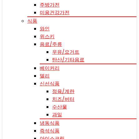
주방가전
미용건강가전
식품
와인
위스키
음료/주류
우유/요거트
탄산/기타음료
베이커리
델리
신선식품
정육/계란
치즈/버터
수산물
과일
냉동식품
즉석식품
아이스크림