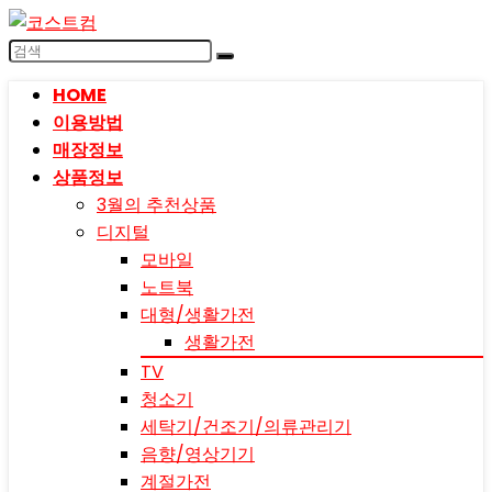
HOME
이용방법
매장정보
상품정보
3월의 추천상품
디지털
모바일
노트북
대형/생활가전
생활가전
TV
청소기
세탁기/건조기/의류관리기
음향/영상기기
계절가전