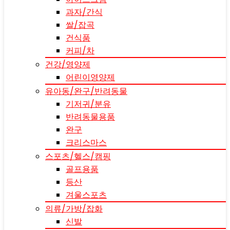
과자/간식
쌀/잡곡
건식품
커피/차
건강/영양제
어린이영양제
유아동/완구/반려동물
기저귀/분유
반려동물용품
완구
크리스마스
스포츠/헬스/캠핑
골프용품
등산
겨울스포츠
의류/가방/잡화
신발