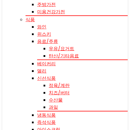
주방가전
미용건강가전
식품
와인
위스키
음료/주류
우유/요거트
탄산/기타음료
베이커리
델리
신선식품
정육/계란
치즈/버터
수산물
과일
냉동식품
즉석식품
아이스크림