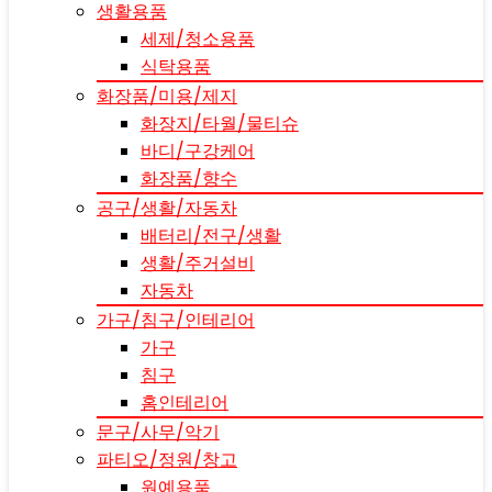
생활용품
세제/청소용품
식탁용품
화장품/미용/제지
화장지/타월/물티슈
바디/구강케어
화장품/향수
공구/생활/자동차
배터리/전구/생활
생활/주거설비
자동차
가구/침구/인테리어
가구
침구
홈인테리어
문구/사무/악기
파티오/정원/창고
원예용품