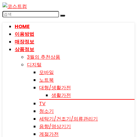
HOME
이용방법
매장정보
상품정보
3월의 추천상품
디지털
모바일
노트북
대형/생활가전
생활가전
TV
청소기
세탁기/건조기/의류관리기
음향/영상기기
계절가전