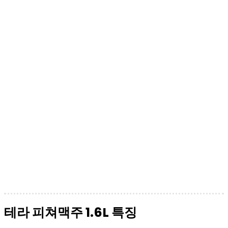
테라 피쳐맥주 1.6L 특징