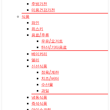
주방가전
미용건강가전
식품
와인
위스키
음료/주류
우유/요거트
탄산/기타음료
베이커리
델리
신선식품
정육/계란
치즈/버터
수산물
과일
냉동식품
즉석식품
아이스크림