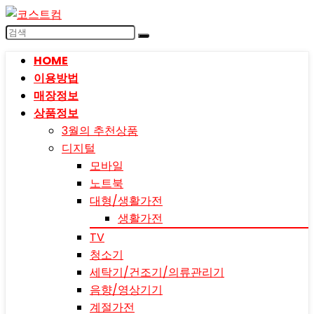
HOME
이용방법
매장정보
상품정보
3월의 추천상품
디지털
모바일
노트북
대형/생활가전
생활가전
TV
청소기
세탁기/건조기/의류관리기
음향/영상기기
계절가전