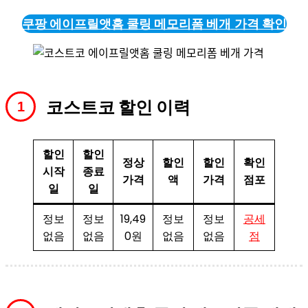
쿠팡 에이프릴앳홈 쿨링 메모리폼 베개
가격 확인
코스트코 할인 이력
할인
할인
정상
할인
할인
확인
시작
종료
가격
액
가격
점포
일
일
정보
정보
19,49
정보
정보
공세
없음
없음
0원
없음
없음
점