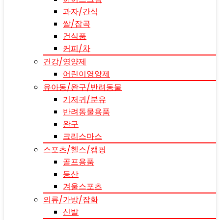
과자/간식
쌀/잡곡
건식품
커피/차
건강/영양제
어린이영양제
유아동/완구/반려동물
기저귀/분유
반려동물용품
완구
크리스마스
스포츠/헬스/캠핑
골프용품
등산
겨울스포츠
의류/가방/잡화
신발