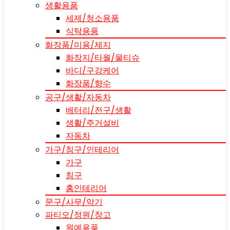
생활용품
세제/청소용품
식탁용품
화장품/미용/제지
화장지/타월/물티슈
바디/구강케어
화장품/향수
공구/생활/자동차
배터리/전구/생활
생활/주거설비
자동차
가구/침구/인테리어
가구
침구
홈인테리어
문구/사무/악기
파티오/정원/창고
원예용품