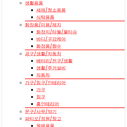
생활용품
세제/청소용품
식탁용품
화장품/미용/제지
화장지/타월/물티슈
바디/구강케어
화장품/향수
공구/생활/자동차
배터리/전구/생활
생활/주거설비
자동차
가구/침구/인테리어
가구
침구
홈인테리어
문구/사무/악기
파티오/정원/창고
원예용품