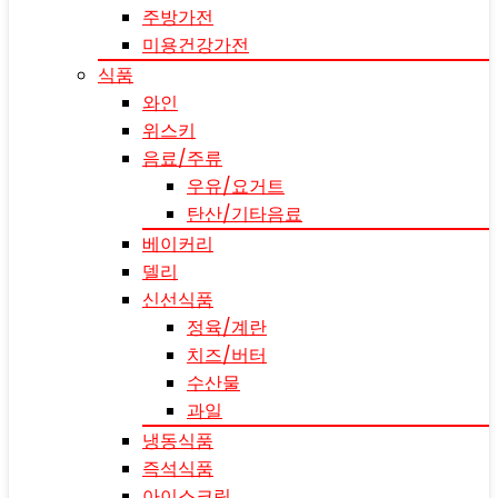
주방가전
미용건강가전
식품
와인
위스키
음료/주류
우유/요거트
탄산/기타음료
베이커리
델리
신선식품
정육/계란
치즈/버터
수산물
과일
냉동식품
즉석식품
아이스크림