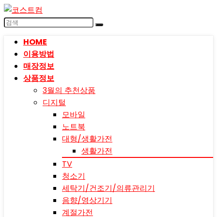
HOME
이용방법
매장정보
상품정보
3월의 추천상품
디지털
모바일
노트북
대형/생활가전
생활가전
TV
청소기
세탁기/건조기/의류관리기
음향/영상기기
계절가전