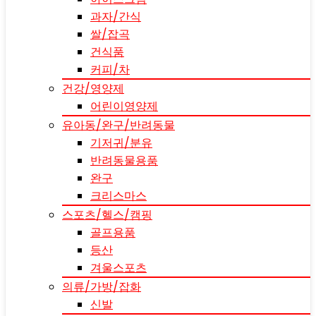
과자/간식
쌀/잡곡
건식품
커피/차
건강/영양제
어린이영양제
유아동/완구/반려동물
기저귀/분유
반려동물용품
완구
크리스마스
스포츠/헬스/캠핑
골프용품
등산
겨울스포츠
의류/가방/잡화
신발