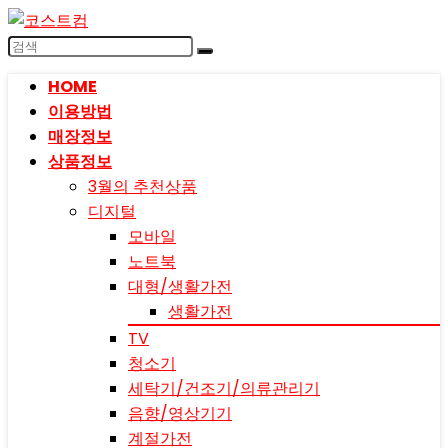
HOME
이용방법
매장정보
상품정보
3월의 추천상품
디지털
모바일
노트북
대형/생활가전
생활가전
TV
청소기
세탁기/건조기/의류관리기
음향/영상기기
계절가전