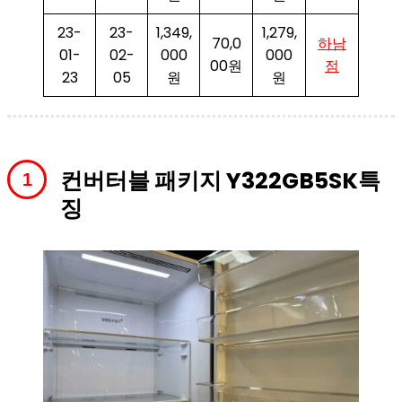
23-
23-
1,349,
1,279,
70,0
하남
01-
02-
000
000
00원
점
23
05
원
원
컨버터블 패키지 Y322GB5SK특
징