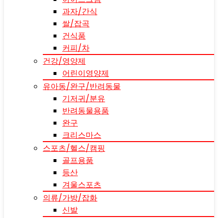
과자/간식
쌀/잡곡
건식품
커피/차
건강/영양제
어린이영양제
유아동/완구/반려동물
기저귀/분유
반려동물용품
완구
크리스마스
스포츠/헬스/캠핑
골프용품
등산
겨울스포츠
의류/가방/잡화
신발