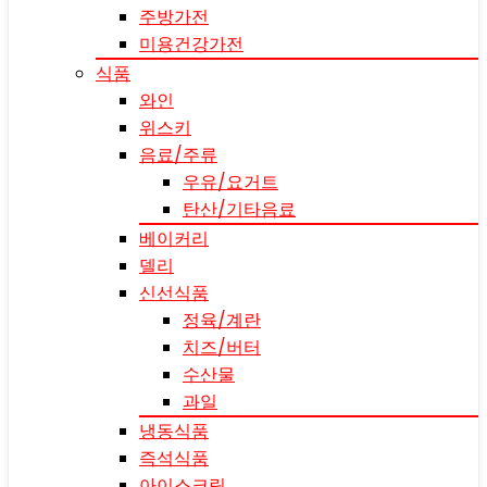
주방가전
미용건강가전
식품
와인
위스키
음료/주류
우유/요거트
탄산/기타음료
베이커리
델리
신선식품
정육/계란
치즈/버터
수산물
과일
냉동식품
즉석식품
아이스크림