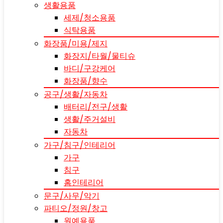
생활용품
세제/청소용품
식탁용품
화장품/미용/제지
화장지/타월/물티슈
바디/구강케어
화장품/향수
공구/생활/자동차
배터리/전구/생활
생활/주거설비
자동차
가구/침구/인테리어
가구
침구
홈인테리어
문구/사무/악기
파티오/정원/창고
원예용품