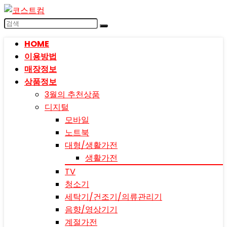
HOME
이용방법
매장정보
상품정보
3월의 추천상품
디지털
모바일
노트북
대형/생활가전
생활가전
TV
청소기
세탁기/건조기/의류관리기
음향/영상기기
계절가전