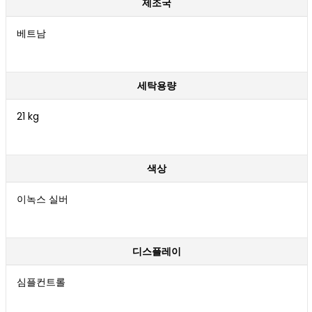
제조국
베트남
세탁용량
21 kg
색상
이녹스 실버
디스플레이
심플컨트롤