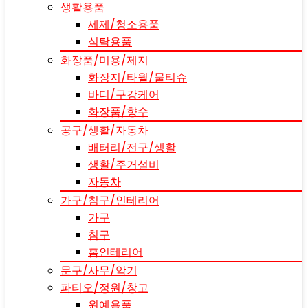
생활용품
세제/청소용품
식탁용품
화장품/미용/제지
화장지/타월/물티슈
바디/구강케어
화장품/향수
공구/생활/자동차
배터리/전구/생활
생활/주거설비
자동차
가구/침구/인테리어
가구
침구
홈인테리어
문구/사무/악기
파티오/정원/창고
원예용품