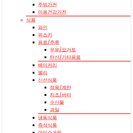
주방가전
미용건강가전
식품
와인
위스키
음료/주류
우유/요거트
탄산/기타음료
베이커리
델리
신선식품
정육/계란
치즈/버터
수산물
과일
냉동식품
즉석식품
아이스크림