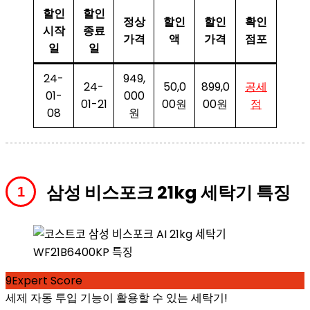
할인
할인
정상
할인
할인
확인
시작
종료
가격
액
가격
점포
일
일
24-
949,
24-
50,0
899,0
공세
01-
000
01-21
00원
00원
점
08
원
삼성 비스포크 21kg 세탁기 특징
9
Expert Score
세제 자동 투입 기능이 활용할 수 있는 세탁기!