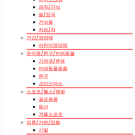
과자/간식
쌀/잡곡
건식품
커피/차
건강/영양제
어린이영양제
유아동/완구/반려동물
기저귀/분유
반려동물용품
완구
크리스마스
스포츠/헬스/캠핑
골프용품
등산
겨울스포츠
의류/가방/잡화
신발