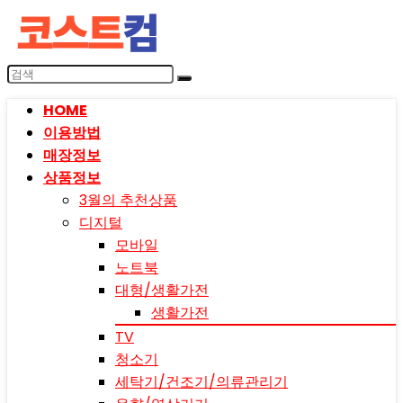
HOME
이용방법
매장정보
상품정보
3월의 추천상품
디지털
모바일
노트북
대형/생활가전
생활가전
TV
청소기
세탁기/건조기/의류관리기