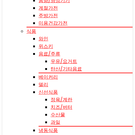
음향/영상기기
계절가전
주방가전
미용건강가전
식품
와인
위스키
음료/주류
우유/요거트
탄산/기타음료
베이커리
델리
신선식품
정육/계란
치즈/버터
수산물
과일
냉동식품