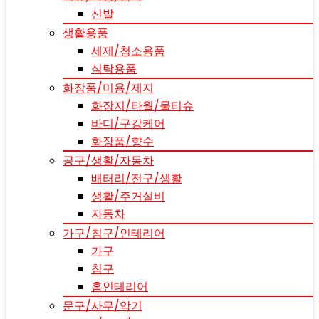
신발
생활용품
세제/청소용품
식탁용품
화장품/미용/제지
화장지/타월/물티슈
바디/구강케어
화장품/향수
공구/생활/자동차
배터리/전구/생활
생활/주거설비
자동차
가구/침구/인테리어
가구
침구
홈인테리어
문구/사무/악기