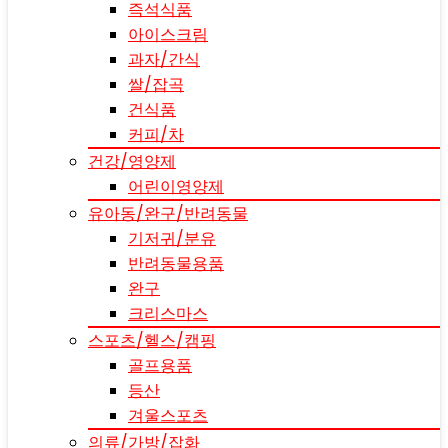
즉석식품
아이스크림
과자/간식
쌀/잡곡
건식품
커피/차
건강/영양제
어린이영양제
유아동/완구/반려동물
기저귀/분유
반려동물용품
완구
크리스마스
스포츠/헬스/캠핑
골프용품
등산
겨울스포츠
의류/가방/잡화