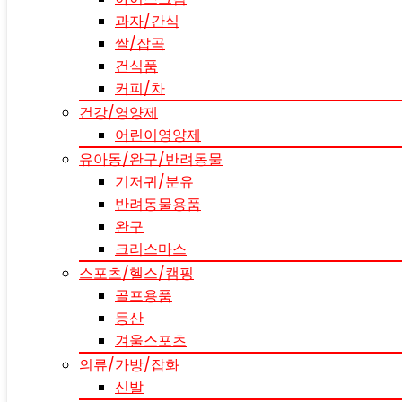
과자/간식
쌀/잡곡
건식품
커피/차
건강/영양제
어린이영양제
유아동/완구/반려동물
기저귀/분유
반려동물용품
완구
크리스마스
스포츠/헬스/캠핑
골프용품
등산
겨울스포츠
의류/가방/잡화
신발