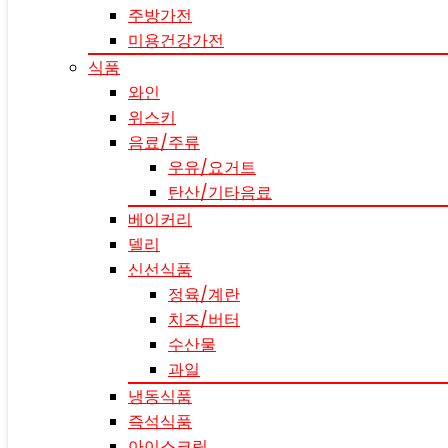
주방가전
미용건강가전
식품
와인
위스키
음료/주류
우유/요거트
탄산/기타음료
베이커리
델리
신선식품
정육/계란
치즈/버터
수산물
과일
냉동식품
즉석식품
아이스크림