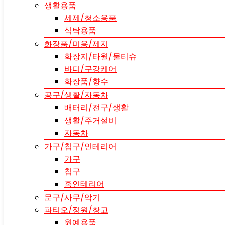
생활용품
세제/청소용품
식탁용품
화장품/미용/제지
화장지/타월/물티슈
바디/구강케어
화장품/향수
공구/생활/자동차
배터리/전구/생활
생활/주거설비
자동차
가구/침구/인테리어
가구
침구
홈인테리어
문구/사무/악기
파티오/정원/창고
원예용품