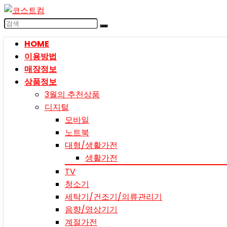
HOME
이용방법
매장정보
상품정보
3월의 추천상품
디지털
모바일
노트북
대형/생활가전
생활가전
TV
청소기
세탁기/건조기/의류관리기
음향/영상기기
계절가전