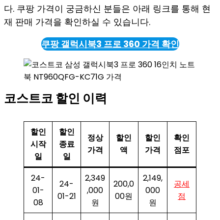
다. 쿠팡 가격이 궁금하신 분들은 아래 링크를 통해 현
재 판매 가격을 확인하실 수 있습니다.
쿠팡 갤럭시북3 프로 360 가격 확인
코스트코 할인 이력
할인
할인
정상
할인
할인
확인
시작
종료
가격
액
가격
점포
일
일
24-
2,349
2,149,
24-
200,0
공세
01-
,000
000
01-21
00원
점
08
원
원