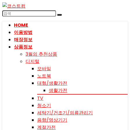
HOME
이용방법
매장정보
상품정보
3월의 추천상품
디지털
모바일
노트북
대형/생활가전
생활가전
TV
청소기
세탁기/건조기/의류관리기
음향/영상기기
계절가전