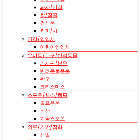
과자/간식
쌀/잡곡
건식품
커피/차
건강/영양제
어린이영양제
유아동/완구/반려동물
기저귀/분유
반려동물용품
완구
크리스마스
스포츠/헬스/캠핑
골프용품
등산
겨울스포츠
의류/가방/잡화
신발