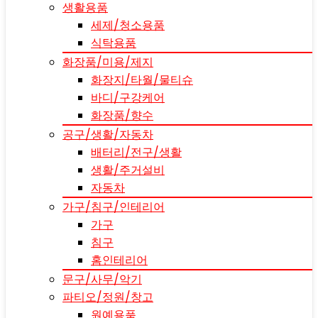
생활용품
세제/청소용품
식탁용품
화장품/미용/제지
화장지/타월/물티슈
바디/구강케어
화장품/향수
공구/생활/자동차
배터리/전구/생활
생활/주거설비
자동차
가구/침구/인테리어
가구
침구
홈인테리어
문구/사무/악기
파티오/정원/창고
원예용품