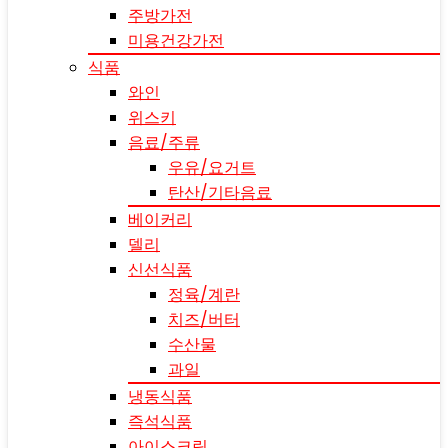
주방가전
미용건강가전
식품
와인
위스키
음료/주류
우유/요거트
탄산/기타음료
베이커리
델리
신선식품
정육/계란
치즈/버터
수산물
과일
냉동식품
즉석식품
아이스크림