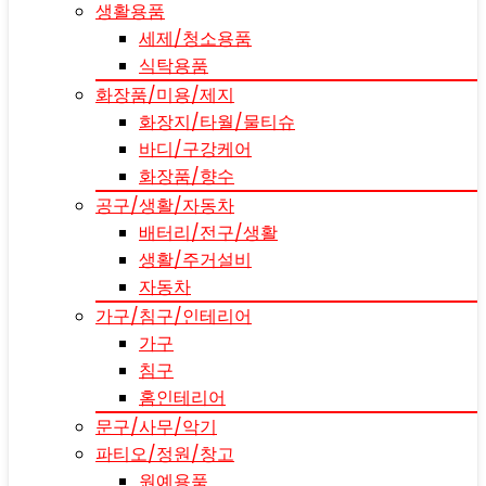
생활용품
세제/청소용품
식탁용품
화장품/미용/제지
화장지/타월/물티슈
바디/구강케어
화장품/향수
공구/생활/자동차
배터리/전구/생활
생활/주거설비
자동차
가구/침구/인테리어
가구
침구
홈인테리어
문구/사무/악기
파티오/정원/창고
원예용품