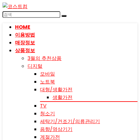
HOME
이용방법
매장정보
상품정보
3월의 추천상품
디지털
모바일
노트북
대형/생활가전
생활가전
TV
청소기
세탁기/건조기/의류관리기
음향/영상기기
계절가전