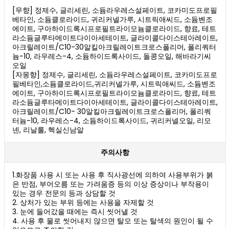
[무향] 정제수, 글리세린, 소듐라우레스설페이트, 코카미도프로필
베타인, 소듐클로라이드, 귀리커넬가루, 시트릭애씨드, 소듐벤조
에이트, 구아하이드록시프로필트라이모늄클로라이드, 향료, 테트
라소듐글루타메이트다이아세테이트, 글라이콜다이스테아레이트,
아크릴레이트/C10-30알킬아크릴레이트크로스폴리머, 폴리쿼터
늄-10, 라우레스-4, 소듐하이드록사이드, 돌콩오일, 해바라기씨
오일
[자몽향] 정제수, 글리세린, 소듐라우레스설페이트, 코카미도프로
필베타인,소듐클로라이드,귀리커넬가루, 시트릭애씨드, 소듐벤조
에이트, 구아하이드록시프로필트라이모늄클로라이드, 향료, 테트
라소듐글루타메이트다이아세테이트, 글라이콜다이스테아레이트,
아크릴레이트/C10- 30알킬아크릴레이트크로스폴리머, 폴리쿼
터늄-10, 라우레스-4, 소듐하이드록사이드, 귀리커넬오일, 리모
넨, 리날룰, 헥실신남알
주의사항
1.화장품 사용 시 또는 사용 후 직사광선에 의하여 사용부위가 붉
은 반점, 부어오름 또는 가려움증 등의 이상 증상이나 부작용이
있는 경우 전문의 등과 상담할 것
2. 상처가 있는 부위 등에는 사용을 자제할 것
3. 눈에 들어갔을 때에는 즉시 씻어낼 것
4. 사용 후 물로 씻어내지 않으면 탈모 또는 탈색의 원인이 될 수