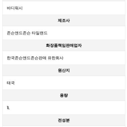
바디워시
제조사
존슨앤드존슨 타일랜드
화장품책임판매업자
한국존슨앤드존슨판매 유한회사
원산지
태국
용량
1L
전성분