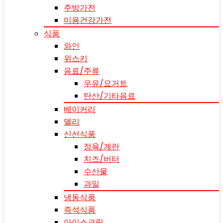
주방가전
미용건강가전
식품
와인
위스키
음료/주류
우유/요거트
탄산/기타음료
베이커리
델리
신선식품
정육/계란
치즈/버터
수산물
과일
냉동식품
즉석식품
아이스크림