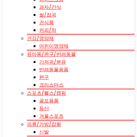
과자/간식
쌀/잡곡
건식품
커피/차
건강/영양제
어린이영양제
유아동/완구/반려동물
기저귀/분유
반려동물용품
완구
크리스마스
스포츠/헬스/캠핑
골프용품
등산
겨울스포츠
의류/가방/잡화
신발