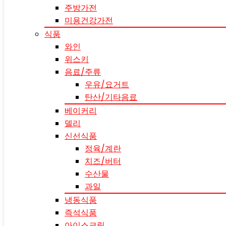
주방가전
미용건강가전
식품
와인
위스키
음료/주류
우유/요거트
탄산/기타음료
베이커리
델리
신선식품
정육/계란
치즈/버터
수산물
과일
냉동식품
즉석식품
아이스크림