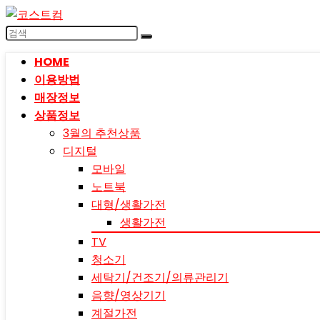
HOME
이용방법
매장정보
상품정보
3월의 추천상품
디지털
모바일
노트북
대형/생활가전
생활가전
TV
청소기
세탁기/건조기/의류관리기
음향/영상기기
계절가전