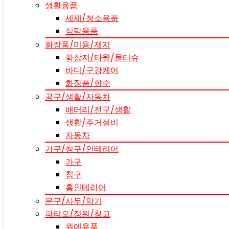
생활용품
세제/청소용품
식탁용품
화장품/미용/제지
화장지/타월/물티슈
바디/구강케어
화장품/향수
공구/생활/자동차
배터리/전구/생활
생활/주거설비
자동차
가구/침구/인테리어
가구
침구
홈인테리어
문구/사무/악기
파티오/정원/창고
원예용품