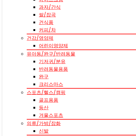
과자/간식
쌀/잡곡
건식품
커피/차
건강/영양제
어린이영양제
유아동/완구/반려동물
기저귀/분유
반려동물용품
완구
크리스마스
스포츠/헬스/캠핑
골프용품
등산
겨울스포츠
의류/가방/잡화
신발